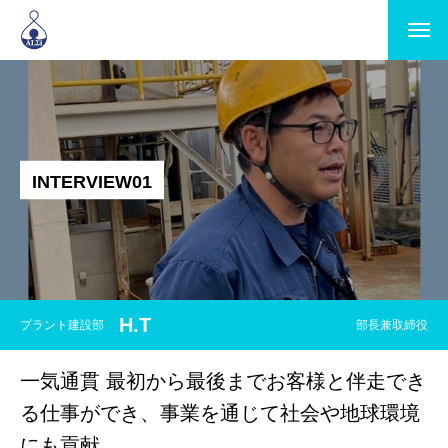
I
N
T
E
R
V
I
E
W
0
1
H.T
プラント建設部
部長兼取締役
一気通貫 最初から最後までお客様と伴走でき
る仕事ができ、事業を通じて社会や地球環境
にも貢献